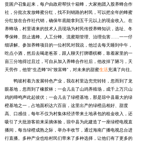
贫困户召集起来，每户由政府帮扶十箱蜂，大家抱团入股养蜂合作
社，分批次发放蜂蜜分红，找不到销路的村民，可以把全年的蜂蜜
分红放在合作社代销，确保年底能拿到五千元以上的现金收入。在
养蜂场，村里请来的技术人员现场为村民传授养蜂知识，选址、冬
季保蜂、防止逃蜂、人工分蜂、流蜜期管理、治理虫害……一一仔
细讲解。参加养蜂项目的一位村民对我说，他过去每天睡到中午，
吃点小酒，然后去喝老爸茶，跟人聊天打牌嚼槟榔，靠着家里的一
亩三分地得过且过，可自从加入养蜂合作社后，他改掉了陋习，天
天劳作，他管“生态蜂”叫“致富蜂”，对未来的甜蜜
生活
充满了向往。
鸭坡村着力发展特色产业，我在村里边兜兜转转，忽而到了龙
眼基地，忽而到了橡胶林；一会儿去了山鸡养殖场，成千上万只山
鸡的啼鸣声此起彼伏；一会儿去了绿橙基地，那是琼中县最大的绿
橙基地之一，占地面积达六百亩，这里出产的绿橙品相好、甜度
高、口感佳，每年不仅为村集体经济带来土地承包的租金收入，还
吸引了大批游客前来采摘体验，琼中县为此建造了一座绿橙电视直
播间，每当绿橙成熟之际，举办丰收节，通过海南广播电视总台进
行直播。多种产业也给村民们带来了多种选择，让他们有了更多的