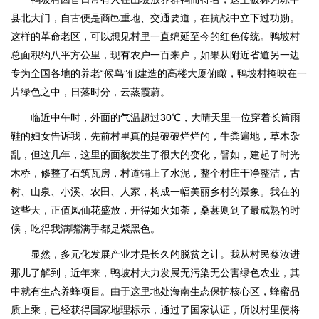
县北大门，自古便是商邑重地、交通要道，在抗战中立下过功勋。
这样的革命老区，可以想见村里一直绵延至今的红色传统。鸭坡村
总面积约八平方公里，现有农户一百来户，如果从附近省道另一边
专为全国各地的养老“候鸟”们建造的高楼大厦俯瞰，鸭坡村掩映在一
片绿色之中，日落时分，云蒸霞蔚。
临近中午时，外面的气温超过30℃，大晴天里一位穿着长筒雨
鞋的妇女告诉我，先前村里真的是破破烂烂的，牛粪遍地，草木杂
乱，但这几年，这里的面貌发生了很大的变化，譬如，建起了时光
木桥，修整了石筑瓦房，村道铺上了水泥，整个村庄干净整洁，古
树、山泉、小溪、农田、人家，构成一幅美丽乡村的景象。我在的
这些天，正值凤仙花盛放，开得如火如荼，桑葚则到了最成熟的时
候，吃得我满嘴满手都是紫黑色。
显然，多元化发展产业才是长久的脱贫之计。我从村民蔡汝进
那儿了解到，近年来，鸭坡村大力发展无污染无公害绿色农业，其
中就有生态养蜂项目。由于这里地处海南生态保护核心区，蜂蜜品
质上乘，已经获得国家地理标示，通过了国家认证，所以村里便将