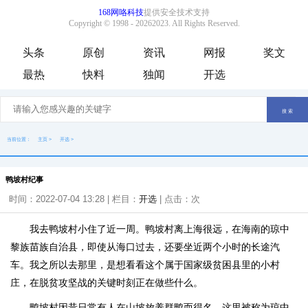
头条
原创
资讯
网报
奖文
最热
快料
独闻
开选
当前位置：
主页
>
开选
>
鸭坡村纪事
时间：2022-07-04 13:28 | 栏目：
开选
| 点击：
次
我去鸭坡村小住了近一周。鸭坡村离上海很远，在海南的琼中
黎族苗族自治县，即使从海口过去，还要坐近两个小时的长途汽
车。我之所以去那里，是想看看这个属于国家级贫困县里的小村
庄，在脱贫攻坚战的关键时刻正在做些什么。
鸭坡村因昔日常有人在山坡放养群鸭而得名，这里被称为琼中