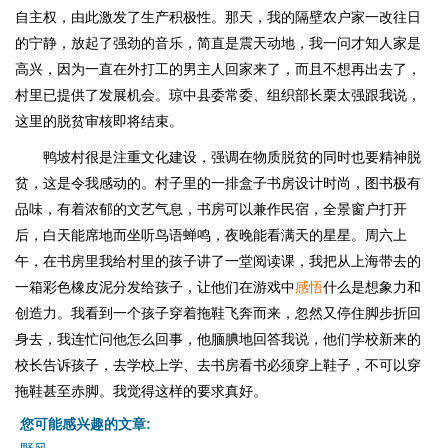
自主权，由此激发了生产积极性。那天，我的隔壁农户家一改往日
的宁静，放起了强劲的音乐，简直是震天动地，我一问才知人家是
高兴，因为一直在外打工的男主人回家来了，而且不想再出去了，
村里已提供了发展机会。琼中县委常委、组织部长栗太强跟我说，
这里的脱贫审核即将结束。
鸭坡村很是注重文化建设，强调在物质脱贫的同时也要精神脱
贫，这是令我感动的。村子里的一排盒子书房设计时尚，图书极有
品味，有着浓郁的文艺气息，书房可以兼作民宿，全景窗户打开
后，白天能席地而坐听鸟语蝉鸣，夜晚能看满天的星星。周六上
午，在书房里我给村里的孩子讲了一堂阅读课，我把从上海带去的
一箱彩色橡皮泥分发给孩子，让他们在游戏中
感悟
什么是想象力和
创造力。我看到一个孩子穿着拖鞋飞奔而来，忽然又停住脚步折回
身去，我连忙问他怎么回事，他腼腆地回答我说，他们学校新来的
校长告诉孩子，去学校上学、去书房看书必须穿上鞋子，不可以穿
拖鞋甚至赤脚。我觉得这样的要求真好。
您可能感兴趣的文章: