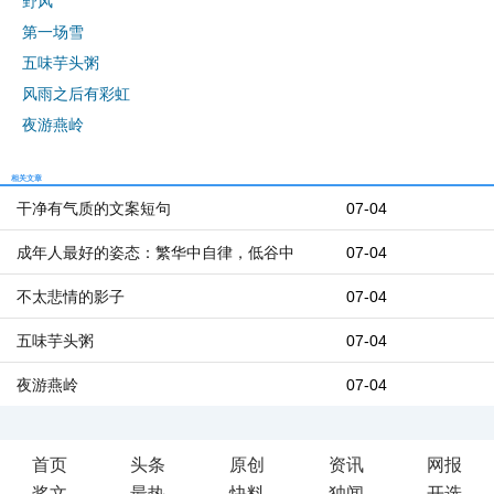
野风
第一场雪
五味芋头粥
风雨之后有彩虹
夜游燕岭
相关文章
干净有气质的文案短句
07-04
成年人最好的姿态：繁华中自律，低谷中
07-04
不太悲情的影子
07-04
五味芋头粥
07-04
夜游燕岭
07-04
首页
头条
原创
资讯
网报
奖文
最热
快料
独闻
开选