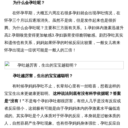
为什么会孕吐呢？
在怀孕早期，大概五六周左右很多孕妇就会出现孕吐情况，在
怀孕三个月以后逐渐消失。虽然不是病，但是发作起来也是很折
腾。为什么会孕吐呢？主要和三方面有关系。1.孕妇体内激素迅速升
高2.孕期嗅觉变得更加敏感3.孕妇肠胃变得脆弱敏感。剧烈孕吐其实
和遗传也有关系，妈妈如果怀孕的时候反应比较重，一般女儿将来
怀孕出现这一症状可能是一般人的三倍！
孕吐越厉害，生出的宝宝越聪明？
有时候孕妈妈孕吐不止，长辈却心里有一丝暗喜，想着这样的
宝宝生出来更健康更聪明。
这种说法到底有没有科学依据呢？答案
是“没有！”
不是每个孕妇孕吐都很厉害，有些人几乎是没有反应或
者反应很小，这就极有可能是由于孕妈妈体内的孕激素水平偏低造
成的。其实孕吐是个人体质对于怀孕的反应，本身就是过敏体质的
人，自然容易产生孕吐现象。也有些孕妈妈身体强壮，孕吐反应自