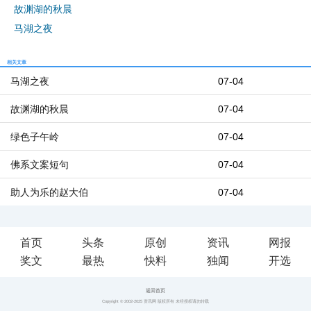
故渊湖的秋晨
马湖之夜
相关文章
马湖之夜
07-04
故渊湖的秋晨
07-04
绿色子午岭
07-04
佛系文案短句
07-04
助人为乐的赵大伯
07-04
首页
头条
原创
资讯
网报
奖文
最热
快料
独闻
开选
返回首页
Copyright © 2002-2025 资讯网 版权所有 未经授权请勿转载